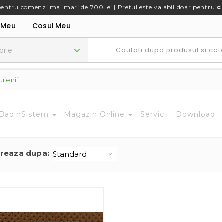
pentru comenzi mai mari de 700 lei | Pretul este valabil doar pentru
c
 Meu
Cosul Meu
uieni”
BadinSistem
Magazin Online
Servicii
Download
treaza dupa: