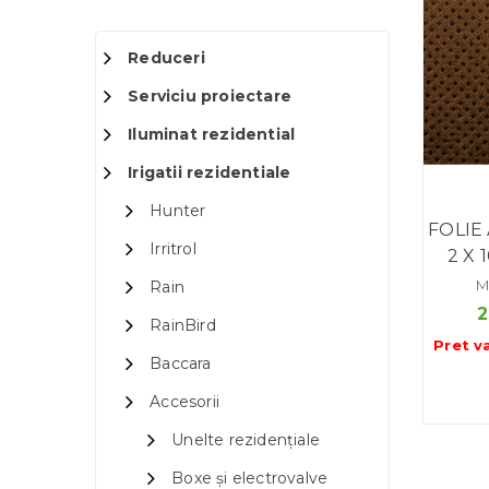
Reduceri
Serviciu proiectare
Iluminat rezidential
Irigatii rezidentiale
Hunter
FOLIE
Irritrol
2 X 
M
Rain
RainBird
Pret v
Baccara
Accesorii
Unelte rezidențiale
Boxe și electrovalve