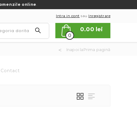
omenzile online
.
Intra in cont
sau
Inregistrare
0.00
lei
0
Inapoi laPrima pagină
Contact