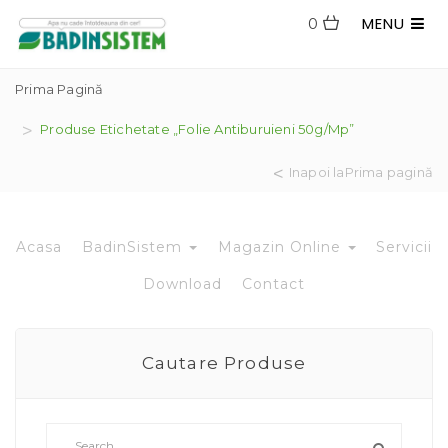
MENU
0
Prima Pagină
Produse Etichetate „folie Antiburuieni 50g/mp”
Inapoi laPrima pagină
Acasa
BadinSistem
Magazin Online
Servicii
Download
Contact
Cautare Produse