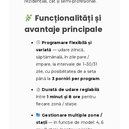
rezidențiali, cât și semi-profesionali.
Funcționalități și
avantaje principale
Programare flexibilă și
variată
— udare zilnică,
săptămânală, în zile pare /
impare, la intervale de 1–30/31
zile, cu posibilitatea de a seta
până la
3 porniri per program
.
Durată de udare reglabilă
între
1 minut și 8 ore
pentru
fiecare zonă / stație.
Gestionare multiple zone /
stații
— în funcție de model: 4, 6