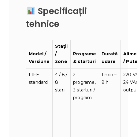
Specificații
tehnice
Stații
Model /
/
Programe
Durată
Alime
Versiune
zone
& starturi
udare
/ Put
LIFE
4 / 6 /
2
1 min –
220 V
standard
8
programe,
8 h
24 VA
stații
3 starturi /
outpu
program