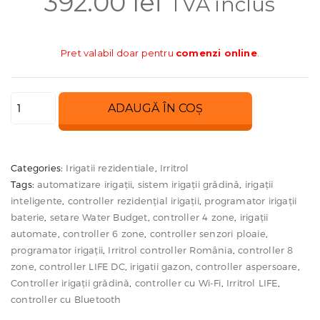
392.00
lei
TVA inclus
57
Pret valabil doar pentru
comenzi online
.
Cantitate
ADAUGĂ ÎN COȘ
Programator
LIFE
Interior
Categories:
Irigatii rezidentiale
,
Irritrol
–
Tags:
automatizare irigații
,
sistem irigații grădină
,
irigații
Controller
inteligente
,
controller rezidențial irigații
,
programator irigații
irigații
baterie
,
setare Water Budget
,
controller 4 zone
,
irigații
automate
,
controller 6 zone
,
controller senzori ploaie
,
4,
programator irigații
,
Irritrol controller România
,
controller 8
6
zone
,
controller LIFE DC
,
irigatii gazon
,
controller aspersoare
,
sau
Controller irigații grădină
,
controller cu Wi-Fi
,
Irritrol LIFE
,
8
controller cu Bluetooth
zone