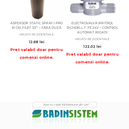
ASPERSOR STATIC SPRAY I-PRO
ELECTROVALVĂ IRRITROL
ROB
10 CM, FILET 1/2″ – FĂRĂ DUZĂ
RICHDELL 1″ FE 24V – CONTROL
RAPI
AUTOMAT IRIGAȚII
IRIGATII REZIDENTIALE
IRIGATII REZIDENTIALE
12.68
lei
122.02
lei
Pret valabil doar pentru
Pret valabil doar pentru
Pre
comenzi online
.
comenzi online
.