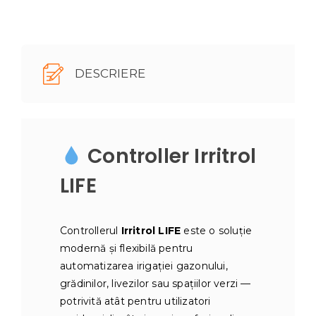
pentru
grădină
și
gazon
DESCRIERE
Controller Irritrol
LIFE
Controllerul
Irritrol LIFE
este o soluție
modernă și flexibilă pentru
automatizarea irigației gazonului,
grădinilor, livezilor sau spațiilor verzi —
potrivită atât pentru utilizatori