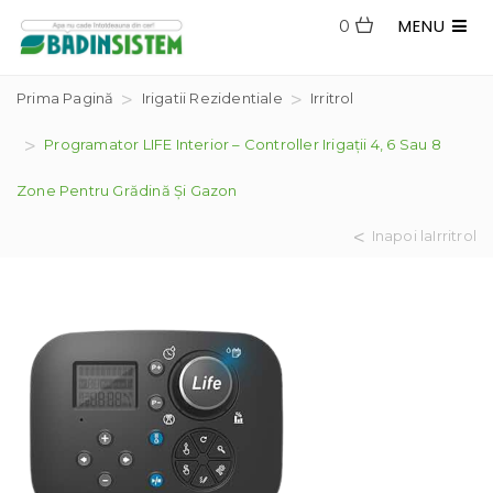
MENU
0
Prima Pagină
Irigatii Rezidentiale
Irritrol
Programator LIFE Interior – Controller Irigații 4, 6 Sau 8
Zone Pentru Grădină Și Gazon
Inapoi laIrritrol