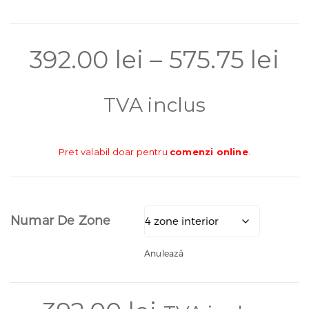
In
392.00
lei
–
575.75
lei
d
TVA inclus
pr
Pret valabil doar pentru
comenzi online
.
39
Numar De Zone
p
Anulează
la