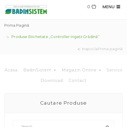
MENU
0
Prima Pagină
Produse Etichetate „Controller Irigații Grădină”
Inapoi laPrima pagină
Acasa
BadinSistem
Magazin Online
Servicii
Download
Contact
Cautare Produse