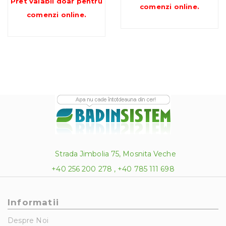
Pret valabil doar pentru
392.00 lei
până
comenzi online
.
până
comenzi online
.
la
la
1,657.24
575.75 lei
Strada Jimbolia 75, Mosnita Veche
+40 256 200 278 , +40 785 111 698
Informatii
Despre Noi