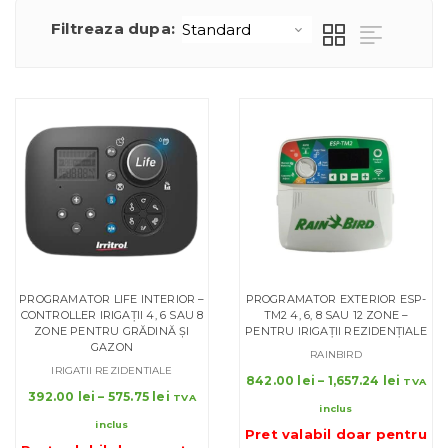
Filtreaza dupa:
PROGRAMATOR LIFE INTERIOR –
PROGRAMATOR EXTERIOR ESP-
CONTROLLER IRIGAȚII 4, 6 SAU 8
TM2 4, 6, 8 SAU 12 ZONE –
ZONE PENTRU GRĂDINĂ ȘI
PENTRU IRIGAȚII REZIDENȚIALE
GAZON
RAINBIRD
IRIGATII REZIDENTIALE
Interva
842.00
lei
–
1,657.24
lei
TVA
Interval
392.00
lei
–
575.75
lei
de
TVA
inclus
de
prețuri
inclus
prețuri:
Pret valabil doar pentru
842.00 