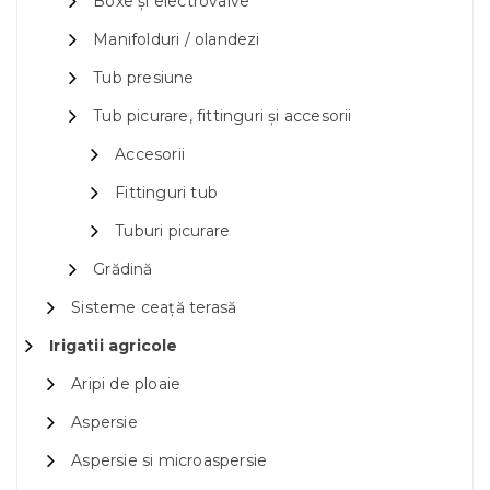
Boxe și electrovalve
Manifolduri / olandezi
Tub presiune
Tub picurare, fittinguri și accesorii
Accesorii
Fittinguri tub
Tuburi picurare
Grădină
Sisteme ceață terasă
Irigatii agricole
Aripi de ploaie
Aspersie
Aspersie si microaspersie