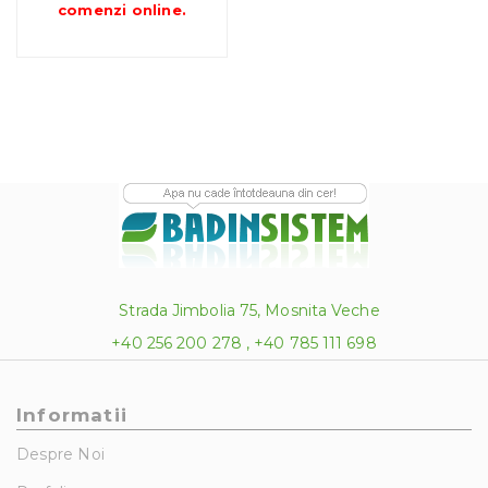
până
comenzi online
.
la
575.75 lei
Strada Jimbolia 75, Mosnita Veche
+40 256 200 278 , +40 785 111 698
Informatii
Despre Noi