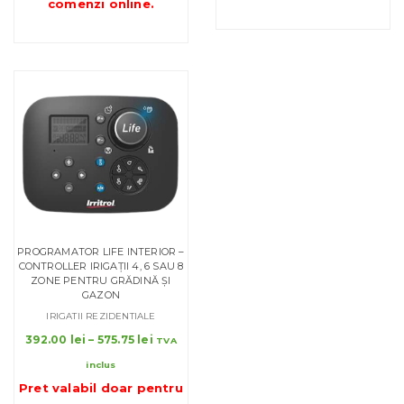
până
comenzi online
.
la
la
828.00 
1,300.00 lei
PROGRAMATOR LIFE INTERIOR –
CONTROLLER IRIGAȚII 4, 6 SAU 8
ZONE PENTRU GRĂDINĂ ȘI
GAZON
IRIGATII REZIDENTIALE
Interval
392.00
lei
–
575.75
lei
TVA
de
inclus
prețuri:
Pret valabil doar pentru
392.00 lei