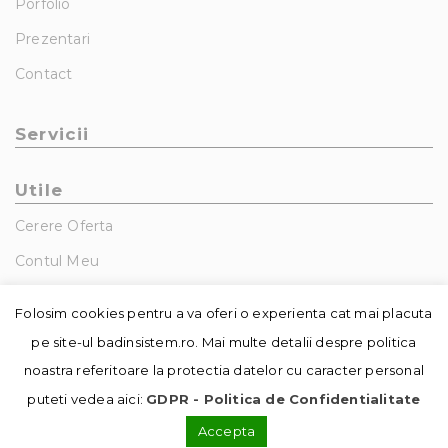
Porfolio
Prezentari
Contact
Servicii
Utile
Cerere Oferta
Contul Meu
GDPR – Politica De Confidentialitate
Folosim cookies pentru a va oferi o experienta cat mai placuta
pe site-ul badinsistem.ro. Mai multe detalii despre politica
noastra referitoare la protectia datelor cu caracter personal
puteti vedea aici:
GDPR - Politica de Confidentialitate
Accepta
© Copyright - Badin Sistem | realizat de
DowMedia