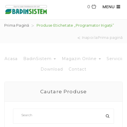
MENU
0
Prima Pagină
Produse Etichetate „programator Irigații”
Inapoi laPrima pagină
Acasa
BadinSistem
Magazin Online
Servicii
Download
Contact
Cautare Produse