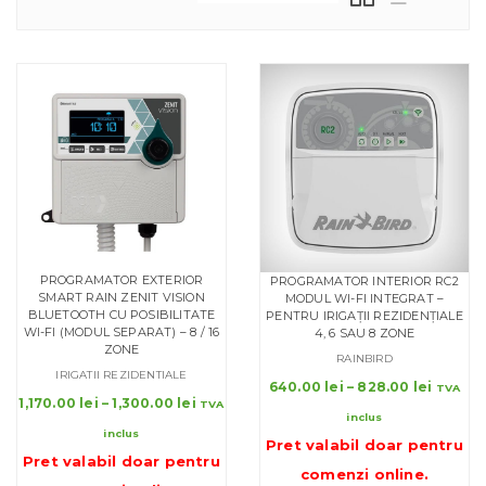
PROGRAMATOR EXTERIOR
PROGRAMATOR INTERIOR RC2
SMART RAIN ZENIT VISION
MODUL WI-FI INTEGRAT –
BLUETOOTH CU POSIBILITATE
PENTRU IRIGAȚII REZIDENȚIALE
WI-FI (MODUL SEPARAT) – 8 / 16
4, 6 SAU 8 ZONE
ZONE
RAINBIRD
IRIGATII REZIDENTIALE
Interva
640.00
lei
–
828.00
lei
TVA
Interval
1,170.00
lei
–
1,300.00
lei
de
TVA
inclus
de
prețuri
inclus
prețuri:
Pret valabil doar pentru
640.00 
Pret valabil doar pentru
1,170.00 lei
până
comenzi online
.