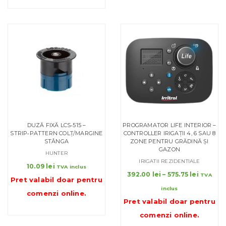
790.00 lei
DUZĂ FIXĂ LCS‑515 –
PROGRAMATOR LIFE INTERIOR –
STRIP‑PATTERN COLŢ/MARGINE
CONTROLLER IRIGAȚII 4, 6 SAU 8
STÂNGA
ZONE PENTRU GRĂDINĂ ȘI
GAZON
HUNTER
IRIGATII REZIDENTIALE
10.09
lei
TVA inclus
Interval
392.00
lei
–
575.75
lei
TVA
Pret valabil doar pentru
de
inclus
comenzi online
.
prețuri:
Pret valabil doar pentru
392.00 l
până
comenzi online
.
la