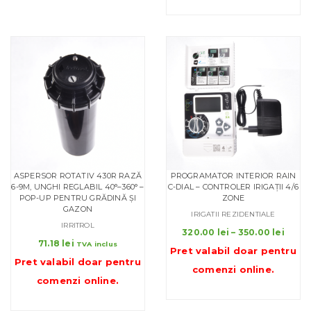
575.75 l
ASPERSOR ROTATIV 430R RAZĂ
PROGRAMATOR INTERIOR RAIN
6-9M, UNGHI REGLABIL 40°–360° –
C-DIAL – CONTROLER IRIGAȚII 4/6
POP-UP PENTRU GRĂDINĂ ȘI
ZONE
GAZON
IRIGATII REZIDENTIALE
IRRITROL
Inter
320.00
lei
–
350.00
lei
71.18
lei
de
TVA inclus
Pret valabil doar pentru
prețu
Pret valabil doar pentru
comenzi online
.
320.0
comenzi online
.
până
la