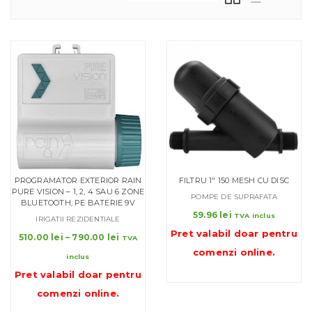
PROGRAMATOR EXTERIOR RAIN
FILTRU 1″ 150 MESH CU DISC
PURE VISION – 1, 2, 4 SAU 6 ZONE
POMPE DE SUPRAFATA
BLUETOOTH, PE BATERIE 9V
59.96
lei
TVA inclus
IRIGATII REZIDENTIALE
Pret valabil doar pentru
Interval
510.00
lei
–
790.00
lei
TVA
de
comenzi online
.
inclus
prețuri:
Pret valabil doar pentru
510.00 lei
până
comenzi online
.
la