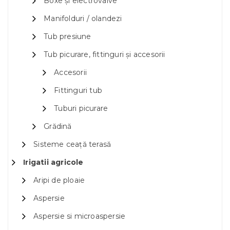
Boxe și electrovalve
Manifolduri / olandezi
Tub presiune
Tub picurare, fittinguri și accesorii
Accesorii
Fittinguri tub
Tuburi picurare
Grădină
Sisteme ceață terasă
Irigatii agricole
Aripi de ploaie
Aspersie
Aspersie si microaspersie