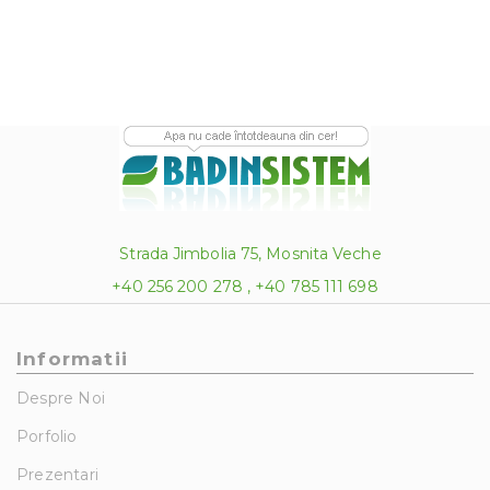
350.0
Strada Jimbolia 75, Mosnita Veche
+40 256 200 278 , +40 785 111 698
Informatii
Despre Noi
Porfolio
Prezentari