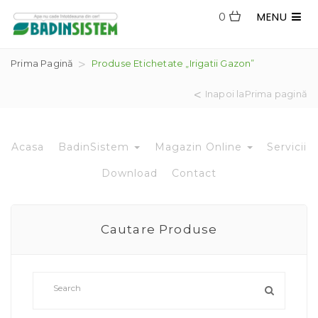
MENU
0
Prima Pagină
Produse Etichetate „irigatii Gazon”
Inapoi laPrima pagină
Acasa
BadinSistem
Magazin Online
Servicii
Download
Contact
Cautare Produse