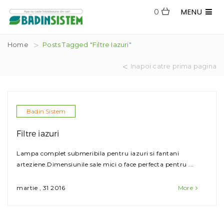
MENU
0
Home
Posts Tagged "Filtre Iazuri"
Inapoi catre prima pagina
Badin Sistem
Filtre iazuri
Lampa complet submeribila pentru iazuri si fantani
arteziene.Dimensiunile sale mici o face perfecta pentru ...
martie , 31 2016
More