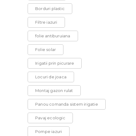
Borduri plastic
Filtre iazuri
folie antiburuiana
Folie solar
Irigatii prin picurare
Locuri de joaca
Montaj gazon rulat
Panou comanda sistem irigatie
Pavaj ecologic
Pompe iazuri