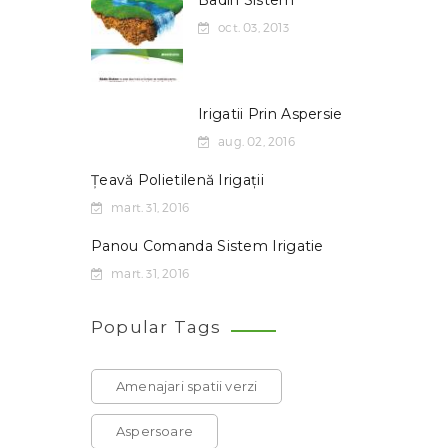
Badin Sistem
oct. 03, 2013
Irigatii Prin Aspersie
aug. 02, 2016
Țeavă Polietilenă Irigații
mart. 31, 2016
Panou Comanda Sistem Irigatie
mart. 31, 2016
Popular Tags
Amenajari spatii verzi
Aspersoare