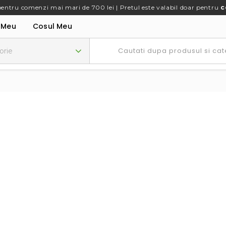
pentru comenzi mai mari de 700 lei | Pretul este valabil doar pentru
c
 Meu
Cosul Meu