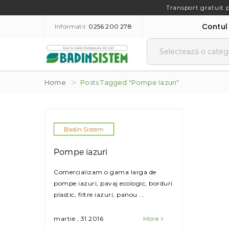
Transport gratuit 
Contul
Informatii:
0256 200 278
Home
Posts Tagged "Pompe Iazuri"
Badin Sistem
Pompe iazuri
Comercializam o gama larga de
pompe iazuri, pavaj ecologic, borduri
plastic, filtre iazuri, panou ...
martie , 31 2016
More