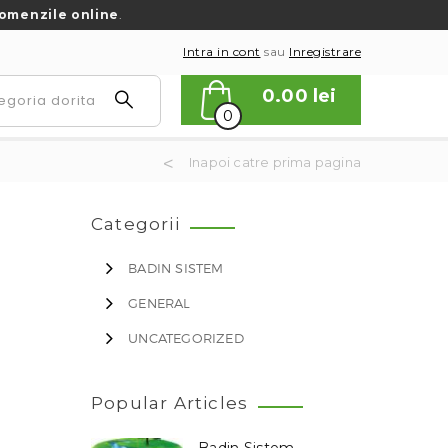
omenzile online
.
Intra in cont
sau
Inregistrare
0.00
lei
0
Inapoi catre prima pagina
Categorii
BADIN SISTEM
GENERAL
UNCATEGORIZED
Popular Articles