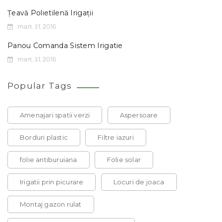
Țeavă Polietilenă Irigații
mart. 31, 2016
Panou Comanda Sistem Irigatie
mart. 31, 2016
Popular Tags
Amenajari spatii verzi
Aspersoare
Borduri plastic
Filtre iazuri
folie antiburuiana
Folie solar
Irigatii prin picurare
Locuri de joaca
Montaj gazon rulat