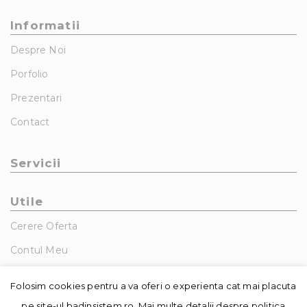
Informatii
Despre Noi
Porfolio
Prezentari
Contact
Servicii
Utile
Cerere Oferta
Contul Meu
GDPR – Politica De Confidentialitate
Folosim cookies pentru a va oferi o experienta cat mai placuta
pe site-ul badinsistem.ro. Mai multe detalii despre politica