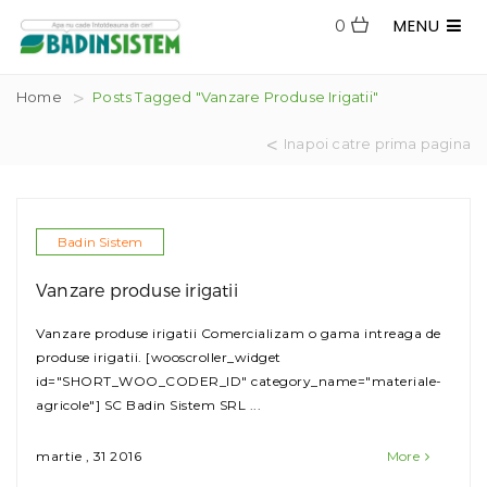
MENU
0
Home
Posts Tagged "Vanzare Produse Irigatii"
Inapoi catre prima pagina
Badin Sistem
Vanzare produse irigatii
Vanzare produse irigatii Comercializam o gama intreaga de
produse irigatii. [wooscroller_widget
id="SHORT_WOO_CODER_ID" category_name="materiale-
agricole"] SC Badin Sistem SRL ...
martie , 31 2016
More