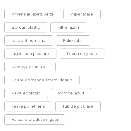
Amenajari spatii verzi
Aspersoare
Borduri plastic
Filtre iazuri
folie antiburuiana
Folie solar
Irigatii prin picurare
Locuri de joaca
Montaj gazon rulat
Panou comanda sistem irigatie
Pavaj ecologic
Pompe iazuri
Teava polietilena
Tub de picurare
Vanzare produse irigatii