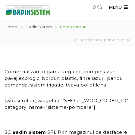
MENU
0
Home
Badin Sistem
Pompe Iazuri
Inapoi catre prima pagina
Comercializam o gama larga de pompe iazuri,
pavaj ecologic, borduri plastic, filtre iazuri, panou
comanda, sistem irigatie, teava polietilena
[wooscroller_widget id=”SHORT_WOO_CODER_ID”
category_name=”sisteme-pompare”]
SC
Badin Sistem
SRL Prin magazinul de desfacere