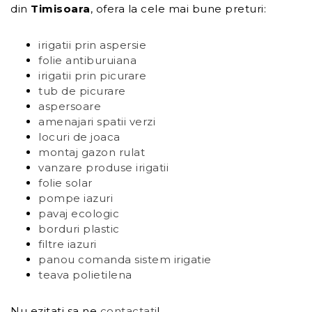
din
Timisoara
, ofera la cele mai bune preturi:
irigatii prin aspersie
folie antiburuiana
irigatii prin picurare
tub de picurare
aspersoare
amenajari spatii verzi
locuri de joaca
montaj gazon rulat
vanzare produse irigatii
folie solar
pompe iazuri
pavaj ecologic
borduri plastic
filtre iazuri
panou comanda sistem irigatie
teava polietilena
Nu ezitati sa ne
contactati
!