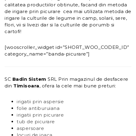
calitatea productiilor obtinute, facand din metoda
de irigare prin picurare cea mai utilizata metoda de
irigare la culturile de legume in camp, solarii, sere,
flori, vii si livezi dar si la culturile de porumb si
cartofi!
[wooscroller_widget id=”SHORT_WOO_CODER_ID”
category_name=”banda-picurare”]
SC
Badin Sistem
SRL Prin magazinul de desfacere
din
Timisoara
, ofera la cele mai bune preturi:
irigatii prin aspersie
folie antiburuiana
irigatii prin picurare
tub de picurare
aspersoare
locuri de joaca