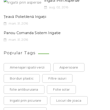
Irigatii Prin Aspersie
aug. 02, 2016
Țeavă Polietilenă Irigații
mart. 31, 2016
Panou Comanda Sistem Irigatie
mart. 31, 2016
Popular Tags
Amenajari spatii verzi
Aspersoare
Borduri plastic
Filtre iazuri
folie antiburuiana
Folie solar
Irigatii prin picurare
Locuri de joaca