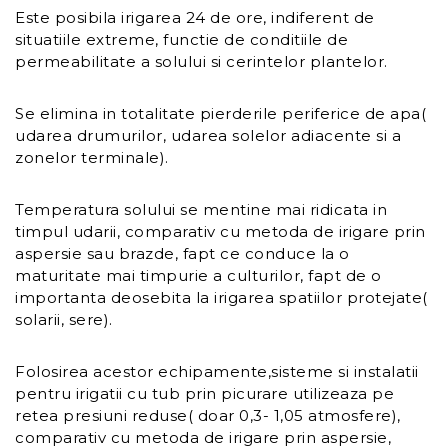
Este posibila irigarea 24 de ore, indiferent de
situatiile extreme, functie de conditiile de
permeabilitate a solului si cerintelor plantelor.
Se elimina in totalitate pierderile periferice de apa(
udarea drumurilor, udarea solelor adiacente si a
zonelor terminale).
Temperatura solului se mentine mai ridicata in
timpul udarii, comparativ cu metoda de irigare prin
aspersie sau brazde, fapt ce conduce la o
maturitate mai timpurie a culturilor, fapt de o
importanta deosebita la irigarea spatiilor protejate(
solarii, sere).
Folosirea acestor echipamente,sisteme si instalatii
pentru irigatii cu tub prin picurare utilizeaza pe
retea presiuni reduse( doar 0,3- 1,05 atmosfere),
comparativ cu metoda de irigare prin aspersie,