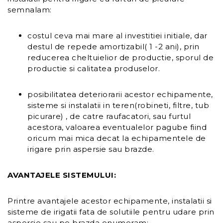
semnalam:
costul ceva mai mare al investitiei initiale, dar
destul de repede amortizabil( 1 -2 ani), prin
reducerea cheltuielior de productie, sporul de
productie si calitatea produselor.
posibilitatea deteriorarii acestor echipamente,
sisteme si instalatii in teren(robineti, filtre, tub
picurare) , de catre raufacatori, sau furtul
acestora, valoarea eventualelor pagube fiind
oricum mai mica decat la echipamentele de
irigare prin aspersie sau brazde.
AVANTAJELE SISTEMULUI:
Printre avantajele acestor echipamente, instalatii si
sisteme de irigatii fata de solutiile pentru udare prin
aspersie sau pe brazda enumeram: