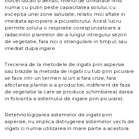
obicei uscati si aerisiti, nivelul de umiditate fiind
numai cu putin peste capacitatea solului, cu
exceptia unei zone saturate, relativ mici aflate in
imediata apropiere a picuratorului. Acest lucru
permite solului o respiratie corespunzatoare a
radacinilor plantelor de-a lungul intregului sezon
de vegetatie, fara nici o strangulare in timpul, sau
imediat dupa irigare.
Trecerea de la metodele de irigatii prin aspersie
sau brazde la metoda de irigatii cu tub prin picurare
se face intr-un termen scurt si fara crize, fara
afectarea plantei si a productiei, indiferent de faza
de vegetatie la care se produce schimbarea( darea
in folosinta a sistemului de irigare prin picurare).
Retehnologizarea sistemelor de irigatii prin
aspersie, nu implica distrugerea sistemelor vechi de
irigatii ci numai utilizarea in mare parte a acestora.