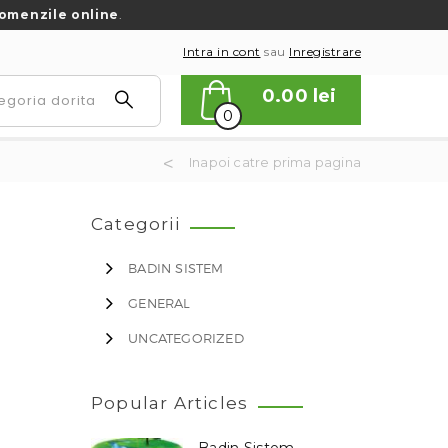
omenzile online
.
Intra in cont
sau
Inregistrare
0.00
lei
0
Inapoi catre prima pagina
Categorii
BADIN SISTEM
GENERAL
UNCATEGORIZED
Popular Articles