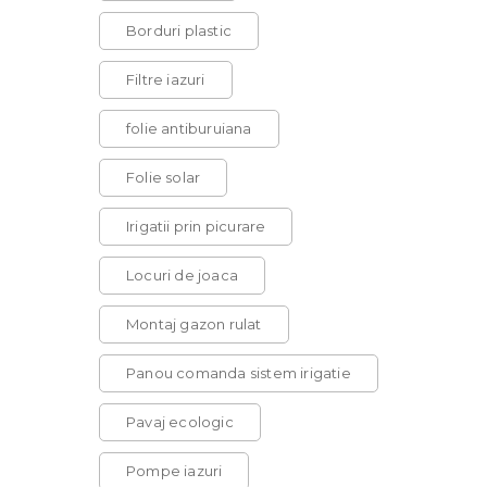
Borduri plastic
Filtre iazuri
folie antiburuiana
Folie solar
Irigatii prin picurare
Locuri de joaca
Montaj gazon rulat
Panou comanda sistem irigatie
Pavaj ecologic
Pompe iazuri