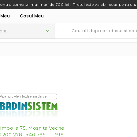
pentru comenzi mai mari de 700 lei | Pretul este valabil doar pentru
c
 Meu
Cosul Meu
Jimbolia 75, Mosnita Veche
 200 278 , +40 785 111 698