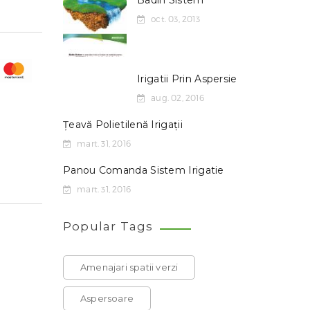
Badin Sistem
oct. 03, 2013
Irigatii Prin Aspersie
aug. 02, 2016
Țeavă Polietilenă Irigații
mart. 31, 2016
Panou Comanda Sistem Irigatie
mart. 31, 2016
Popular Tags
Amenajari spatii verzi
Aspersoare