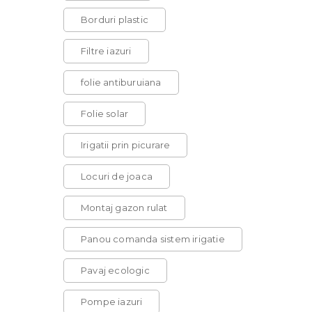
Borduri plastic
Filtre iazuri
folie antiburuiana
Folie solar
Irigatii prin picurare
Locuri de joaca
Montaj gazon rulat
Panou comanda sistem irigatie
Pavaj ecologic
Pompe iazuri