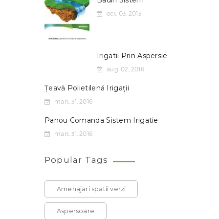
Badin Sistem
oct. 03, 2013
Irigatii Prin Aspersie
aug. 02, 2016
Țeavă Polietilenă Irigații
mart. 31, 2016
Panou Comanda Sistem Irigatie
mart. 31, 2016
Popular Tags
Amenajari spatii verzi
Aspersoare