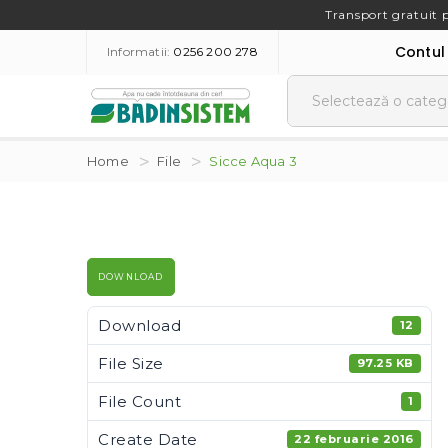
Transport gratuit 
Contul
Informatii:
0256 200 278
Home
File
Sicce Aqua 3
DOWNLOAD
Download
12
File Size
97.25 KB
File Count
1
Create Date
22 februarie 2016