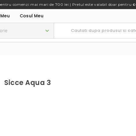
pentru comenzi mai mari de 700 lei | Pretul este valabil doar pentru
c
 Meu
Cosul Meu
Sicce Aqua 3