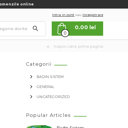
omenzile online
.
Intra in cont
sau
Inregistrare
0.00
lei
0
Inapoi catre prima pagina
Categorii
BADIN SISTEM
GENERAL
UNCATEGORIZED
Popular Articles