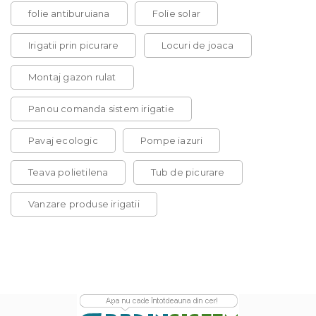
folie antiburuiana
Folie solar
Irigatii prin picurare
Locuri de joaca
Montaj gazon rulat
Panou comanda sistem irigatie
Pavaj ecologic
Pompe iazuri
Teava polietilena
Tub de picurare
Vanzare produse irigatii