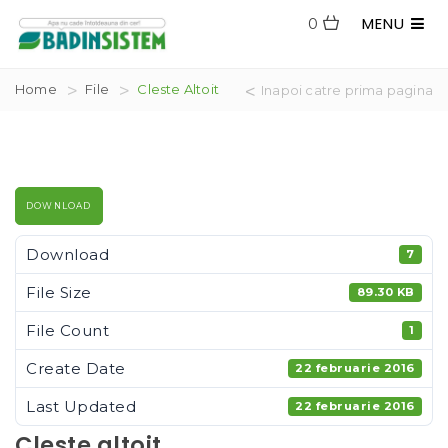
MENU
0
Home
File
Cleste Altoit
Inapoi catre prima pagina
DOWNLOAD
Download
7
File Size
89.30 KB
File Count
1
Create Date
22 februarie 2016
Last Updated
22 februarie 2016
Cleste altoit