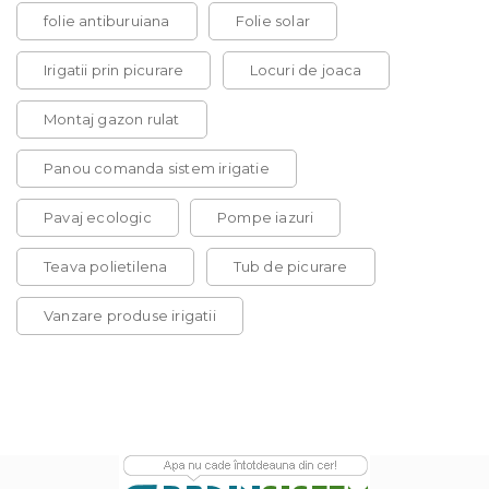
folie antiburuiana
Folie solar
Irigatii prin picurare
Locuri de joaca
Montaj gazon rulat
Panou comanda sistem irigatie
Pavaj ecologic
Pompe iazuri
Teava polietilena
Tub de picurare
Vanzare produse irigatii