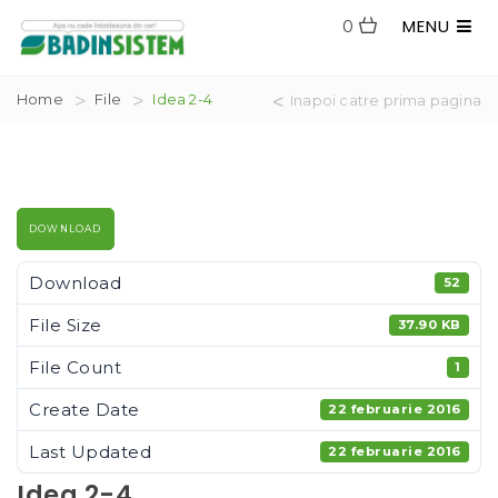
MENU
0
Home
File
Idea 2-4
Inapoi catre prima pagina
DOWNLOAD
Download
52
File Size
37.90 KB
File Count
1
Create Date
22 februarie 2016
Last Updated
22 februarie 2016
Idea 2-4