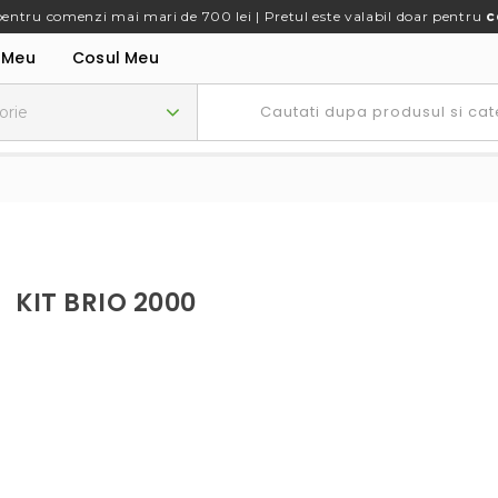
pentru comenzi mai mari de 700 lei | Pretul este valabil doar pentru
c
 Meu
Cosul Meu
KIT BRIO 2000