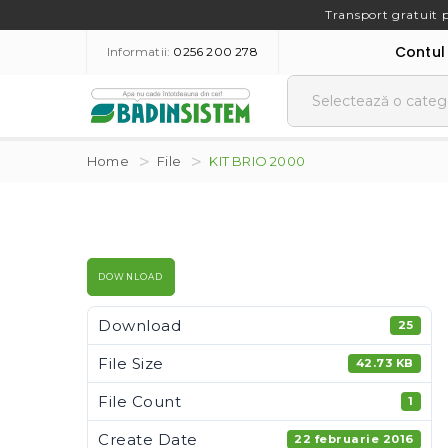
Transport gratuit 
Contul
Informatii:
0256 200 278
Home
File
KIT BRIO 2000
DOWNLOAD
Download
25
File Size
42.73 KB
File Count
1
Create Date
22 februarie 2016