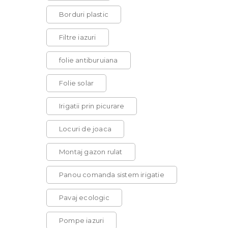
Borduri plastic
Filtre iazuri
folie antiburuiana
Folie solar
Irigatii prin picurare
Locuri de joaca
Montaj gazon rulat
Panou comanda sistem irigatie
Pavaj ecologic
Pompe iazuri