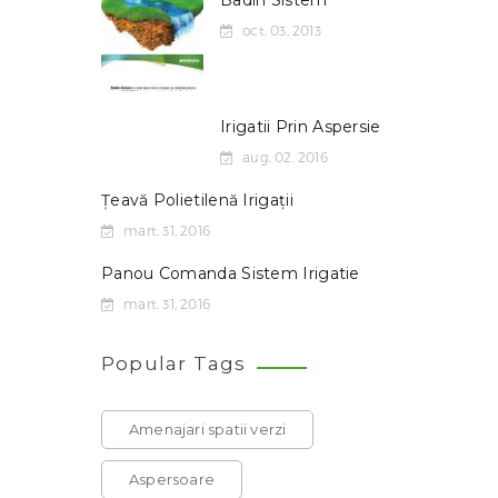
Badin Sistem
oct. 03, 2013
Irigatii Prin Aspersie
aug. 02, 2016
Țeavă Polietilenă Irigații
mart. 31, 2016
Panou Comanda Sistem Irigatie
mart. 31, 2016
Popular Tags
Amenajari spatii verzi
Aspersoare