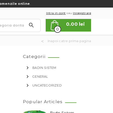
omenzile online
.
Intra in cont
sau
Inregistrare
0.00
lei
0
Inapoi catre prima pagina
Categorii
BADIN SISTEM
GENERAL
UNCATEGORIZED
Popular Articles