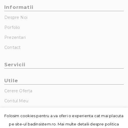
Informatii
Despre Noi
Porfolio
Prezentari
Contact
Servicii
Utile
Cerere Oferta
Contul Meu
GDPR – Politica De Confidentialitate
Folosim cookies pentru a va oferi o experienta cat mai placuta
pe site-ul badinsistem.ro. Mai multe detalii despre politica