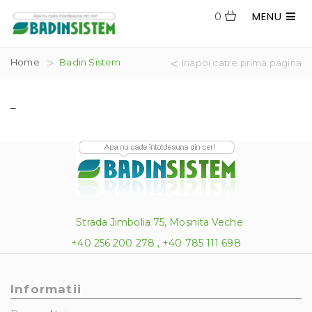
MENU
0
Home
Badin Sistem
Inapoi catre prima pagina
–
Strada Jimbolia 75, Mosnita Veche
+40 256 200 278 , +40 785 111 698
Informatii