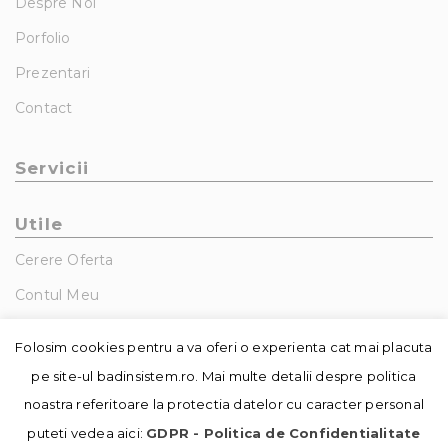
Despre Noi
Porfolio
Prezentari
Contact
Servicii
Utile
Cerere Oferta
Contul Meu
GDPR – Politica De Confidentialitate
Folosim cookies pentru a va oferi o experienta cat mai placuta
pe site-ul badinsistem.ro. Mai multe detalii despre politica
noastra referitoare la protectia datelor cu caracter personal
puteti vedea aici:
GDPR - Politica de Confidentialitate