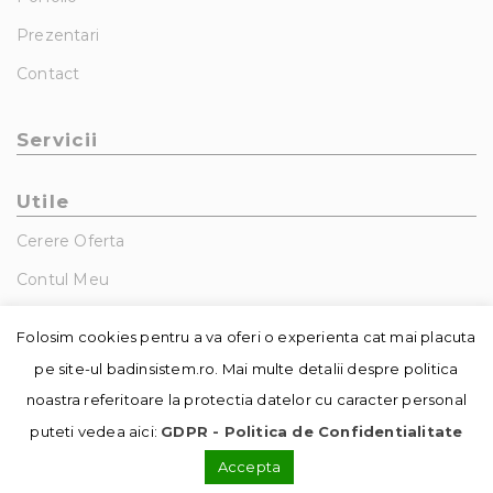
Prezentari
Contact
Servicii
Utile
Cerere Oferta
Contul Meu
GDPR – Politica De Confidentialitate
Folosim cookies pentru a va oferi o experienta cat mai placuta
pe site-ul badinsistem.ro. Mai multe detalii despre politica
noastra referitoare la protectia datelor cu caracter personal
puteti vedea aici:
GDPR - Politica de Confidentialitate
Accepta
© Copyright - Badin Sistem | realizat de
DowMedia