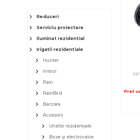
Reduceri
Serviciu proiectare
Iluminat rezidential
Irigatii rezidentiale
Hunter
Irritrol
FI
Rain
Pret v
RainBird
Baccara
Accesorii
Unelte rezidențiale
Boxe și electrovalve