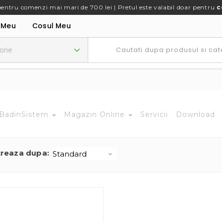
pentru comenzi mai mari de 700 lei | Pretul este valabil doar pentru
c
 Meu
Cosul Meu
BadinSistem
Magazin Online
Servicii
Download
treaza dupa: