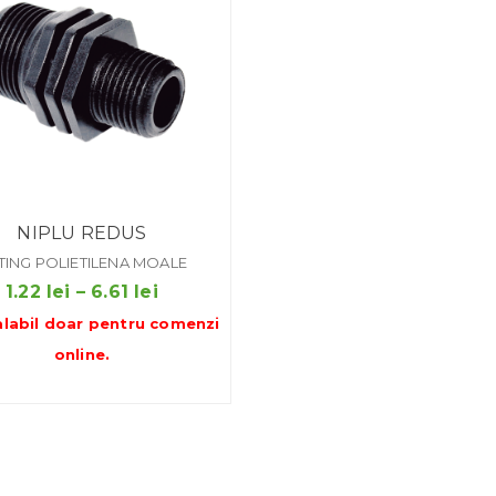
NIPLU REDUS
TTING POLIETILENA MOALE
Interval
1.22
lei
–
6.61
lei
de
alabil doar pentru
comenzi
prețuri:
online
.
1.22 lei
până
la
6.61 lei