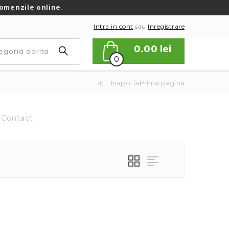
omenzile online
.
Intra in cont
sau
Inregistrare
0.00
lei
0
Inapoi laPrima pagină
Contact