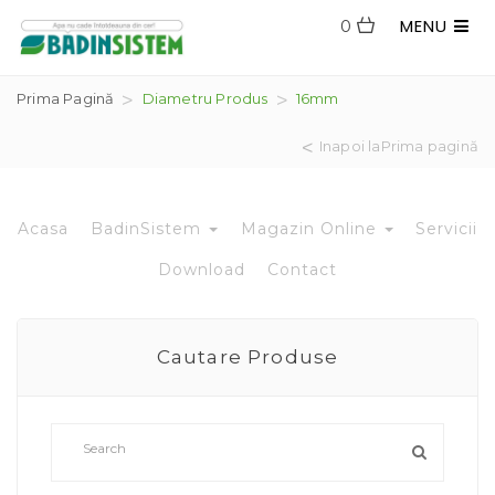
MENU
0
Prima Pagină
Diametru Produs
16mm
Inapoi laPrima pagină
Acasa
BadinSistem
Magazin Online
Servicii
Download
Contact
Cautare Produse