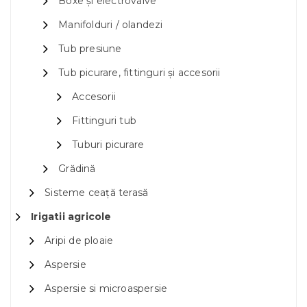
Boxe și electrovalve
Manifolduri / olandezi
Tub presiune
Tub picurare, fittinguri și accesorii
Accesorii
Fittinguri tub
Tuburi picurare
Grădină
Sisteme ceață terasă
Irigatii agricole
Aripi de ploaie
Aspersie
Aspersie si microaspersie