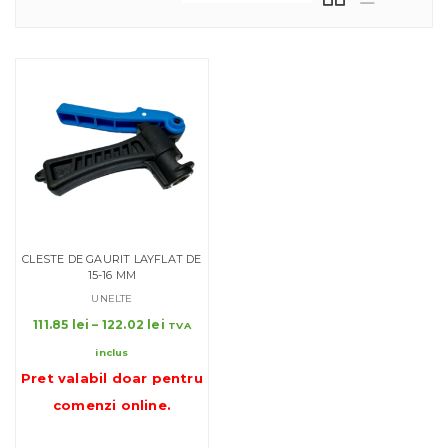
CLESTE DE GAURIT LAYFLAT DE
15-16 MM
UNELTE
Interval
111.85
lei
–
122.02
lei
TVA
de
inclus
prețuri:
Pret valabil doar pentru
111.85 lei
până
comenzi online
.
la
122.02 lei