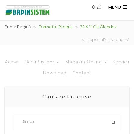
MENU
0
Prima Pagină
Diametru Produs
32 X 1" Cu Olandez
Inapoi laPrima pagină
Acasa
BadinSistem
Magazin Online
Servicii
Download
Contact
Cautare Produse