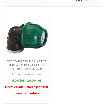
COT COMPRESIUNE FI ( FILET
INTERIOR ) CU/FARA OLANDEZ
PENTRU ȚEAVĂ 25-63MM
FITTING COMPRESIUNE
Interval
6.00
lei
–
26.00
lei
de
Pret valabil doar pentru
prețuri:
comenzi online
.
6.00 lei
până
la