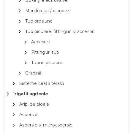
Boxe și electrovalve
Manifolduri / olandezi
Tub presiune
Tub picurare, fittinguri și accesorii
Accesorii
Fittinguri tub
Tuburi picurare
Grădină
Sisteme ceață terasă
Irigatii agricole
Aripi de ploaie
Aspersie
Aspersie si microaspersie