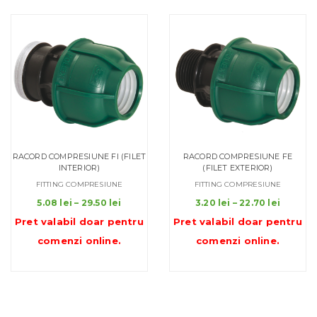
26.00 lei
RACORD COMPRESIUNE FI (FILET
RACORD COMPRESIUNE FE
INTERIOR)
(FILET EXTERIOR)
FITTING COMPRESIUNE
FITTING COMPRESIUNE
Interval
Interva
5.08
lei
–
29.50
lei
3.20
lei
–
22.70
lei
de
de
Pret valabil doar pentru
Pret valabil doar pentru
prețuri:
prețuri:
comenzi online
.
comenzi online
.
5.08 lei
3.20 lei
până
până
la
la
29.50 lei
22.70 le