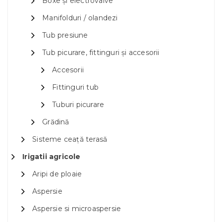
Boxe și electrovalve
Manifolduri / olandezi
Tub presiune
Tub picurare, fittinguri și accesorii
Accesorii
Fittinguri tub
Tuburi picurare
Grădină
Sisteme ceață terasă
Irigatii agricole
Aripi de ploaie
Aspersie
Aspersie si microaspersie