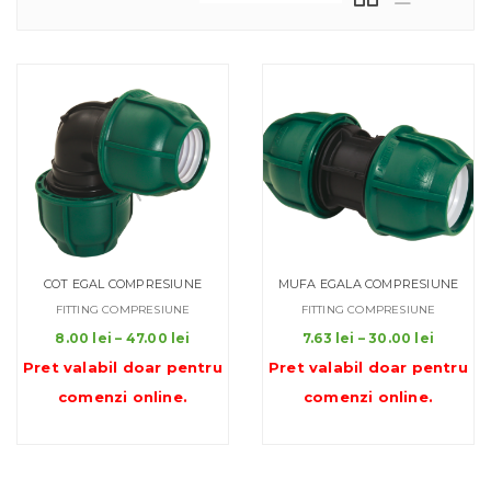
COT EGAL COMPRESIUNE
MUFA EGALA COMPRESIUNE
FITTING COMPRESIUNE
FITTING COMPRESIUNE
Interval
Interva
8.00
lei
–
47.00
lei
7.63
lei
–
30.00
lei
de
de
Pret valabil doar pentru
Pret valabil doar pentru
prețuri:
prețuri:
comenzi online
.
comenzi online
.
8.00 lei
7.63 lei
până
până
la
la
47.00 lei
30.00 l