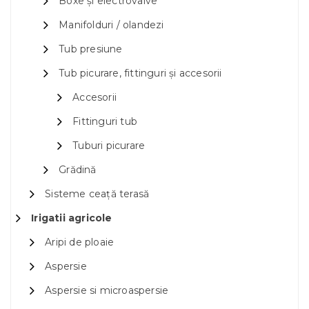
Boxe și electrovalve
Manifolduri / olandezi
Tub presiune
Tub picurare, fittinguri și accesorii
Accesorii
Fittinguri tub
Tuburi picurare
Grădină
Sisteme ceață terasă
Irigatii agricole
Aripi de ploaie
Aspersie
Aspersie si microaspersie