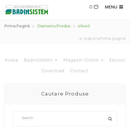
MENU
0
Prima Pagină
Diametru Produs
40x40
Inapoi laPrima pagină
Acasa
BadinSistem
Magazin Online
Servicii
Download
Contact
Cautare Produse