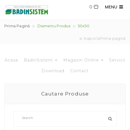
MENU
0
Prima Pagină
Diametru Produs
50x50
Inapoi laPrima pagină
Acasa
BadinSistem
Magazin Online
Servicii
Download
Contact
Cautare Produse