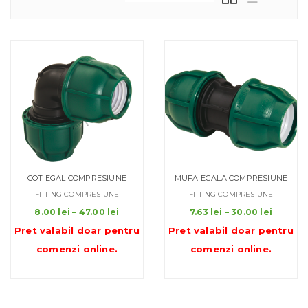
COT EGAL COMPRESIUNE
MUFA EGALA COMPRESIUNE
FITTING COMPRESIUNE
FITTING COMPRESIUNE
Interval
Interva
8.00
lei
–
47.00
lei
7.63
lei
–
30.00
lei
de
de
Pret valabil doar pentru
Pret valabil doar pentru
prețuri:
prețuri:
comenzi online
.
comenzi online
.
8.00 lei
7.63 lei
până
până
la
la
47.00 lei
30.00 l