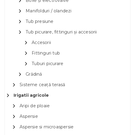
Boxe și electrovalve
Manifolduri / olandezi
Tub presiune
Tub picurare, fittinguri și accesorii
Accesorii
Fittinguri tub
Tuburi picurare
Grădină
Sisteme ceață terasă
Irigatii agricole
Aripi de ploaie
Aspersie
Aspersie si microaspersie