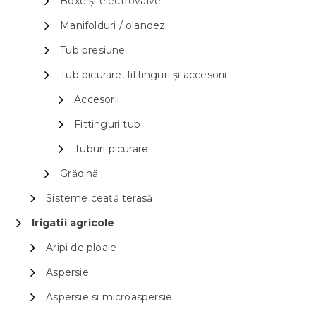
Boxe și electrovalve
Manifolduri / olandezi
Tub presiune
Tub picurare, fittinguri și accesorii
Accesorii
Fittinguri tub
Tuburi picurare
Grădină
Sisteme ceață terasă
Irigatii agricole
Aripi de ploaie
Aspersie
Aspersie si microaspersie