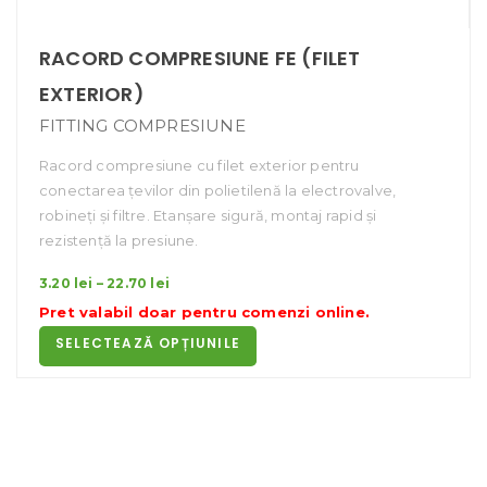
RACORD COMPRESIUNE FE (FILET
EXTERIOR)
FITTING COMPRESIUNE
Racord compresiune cu filet exterior pentru
conectarea țevilor din polietilenă la electrovalve,
robineți și filtre. Etanșare sigură, montaj rapid și
rezistență la presiune.
Interval
3.20
lei
–
22.70
lei
de
Pret valabil doar pentru
comenzi online
.
prețuri:
SELECTEAZĂ OPȚIUNILE
3.20 lei
până
la
22.70 lei