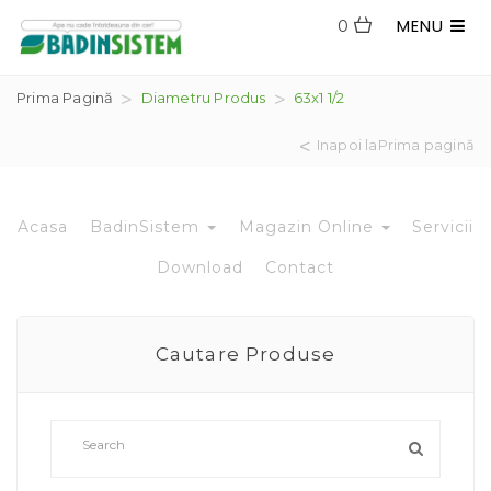
MENU
0
Prima Pagină
Diametru Produs
63x1 1/2
Inapoi laPrima pagină
Acasa
BadinSistem
Magazin Online
Servicii
Download
Contact
Cautare Produse