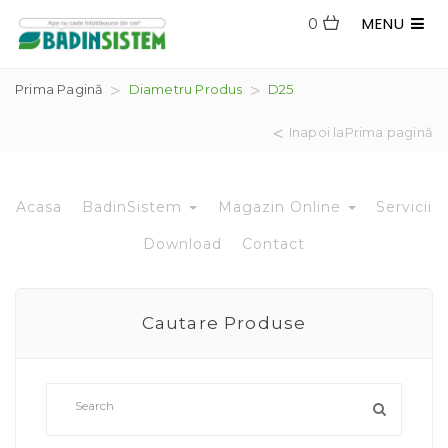
MENU
0
Prima Pagină
Diametru Produs
D25
Inapoi laPrima pagină
Acasa
BadinSistem
Magazin Online
Servicii
Download
Contact
Cautare Produse