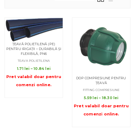
ȚEAVĂ POLIETILENĂ (PE)
PENTRU IRIGAȚII – DURABILĂ ȘI
FLEXIBILĂ, PN6
TEAVA POLIETILENA
Interval
1.71
lei
–
10.84
lei
de
Pret valabil doar pentru
DOP COMPRESIUNE PENTRU
prețuri:
ȚEAVĂ
comenzi online
.
1.71 lei
FITTING COMPRESIUNE
până
Interval
5.59
lei
–
18.30
lei
la
de
10.84 lei
Pret valabil doar pentru
prețuri:
comenzi online
.
5.59 lei
până
la
18.30 le