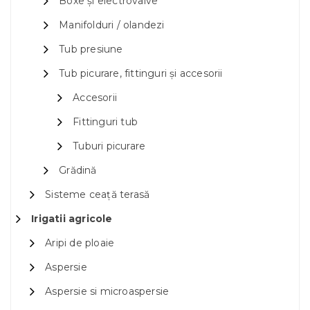
Boxe și electrovalve
Manifolduri / olandezi
Tub presiune
Tub picurare, fittinguri și accesorii
Accesorii
Fittinguri tub
Tuburi picurare
Grădină
Sisteme ceață terasă
Irigatii agricole
Aripi de ploaie
Aspersie
Aspersie si microaspersie