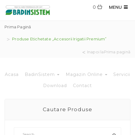
MENU
0
Prima Pagină
Produse Etichetate „accesorii Irigatii Premium”
Inapoi laPrima pagină
Acasa
BadinSistem
Magazin Online
Servicii
Download
Contact
Cautare Produse