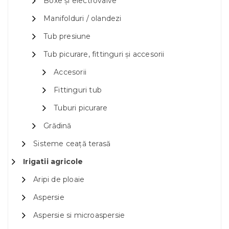
Boxe și electrovalve
Manifolduri / olandezi
Tub presiune
Tub picurare, fittinguri și accesorii
Accesorii
Fittinguri tub
Tuburi picurare
Grădină
Sisteme ceață terasă
Irigatii agricole
Aripi de ploaie
Aspersie
Aspersie si microaspersie