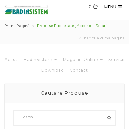
MENU
0
Prima Pagină
Produse Etichetate „accesorii Solar”
Inapoi laPrima pagină
Acasa
BadinSistem
Magazin Online
Servicii
Download
Contact
Cautare Produse