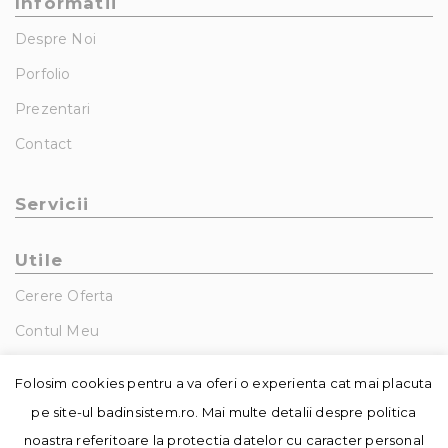
Informatii
Despre Noi
Porfolio
Prezentari
Contact
Servicii
Utile
Cerere Oferta
Contul Meu
GDPR – Politica De Confidentialitate
Folosim cookies pentru a va oferi o experienta cat mai placuta
pe site-ul badinsistem.ro. Mai multe detalii despre politica
noastra referitoare la protectia datelor cu caracter personal