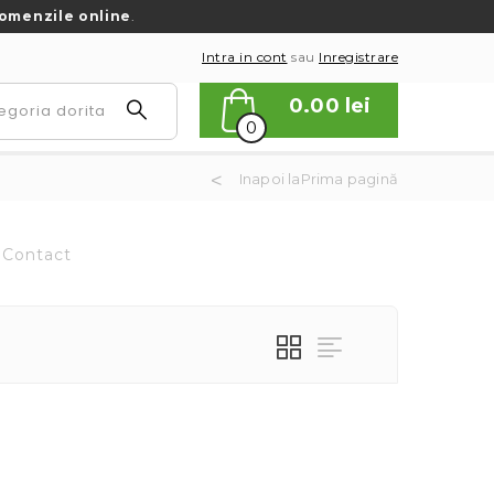
omenzile online
.
Intra in cont
sau
Inregistrare
0.00
lei
0
Inapoi laPrima pagină
Contact