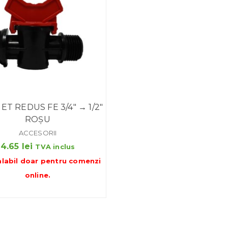
ET REDUS FE 3/4″ → 1/2″
ROȘU
ACCESORII
4.65
lei
TVA inclus
alabil doar pentru
comenzi
online
.