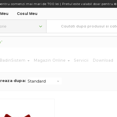
pentru comenzi mai mari de 700 lei | Pretul este valabil doar pentru
c
 Meu
Cosul Meu
e”
BadinSistem
Magazin Online
Servicii
Download
treaza dupa: