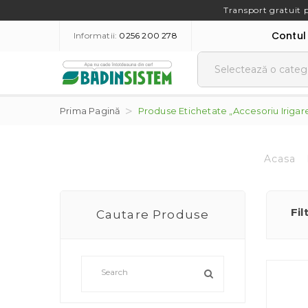
Transport gratuit 
Contul
Informatii:
0256 200 278
Prima Pagină
Produse Etichetate „accesoriu Irigar
Acasa
Fil
Cautare Produse