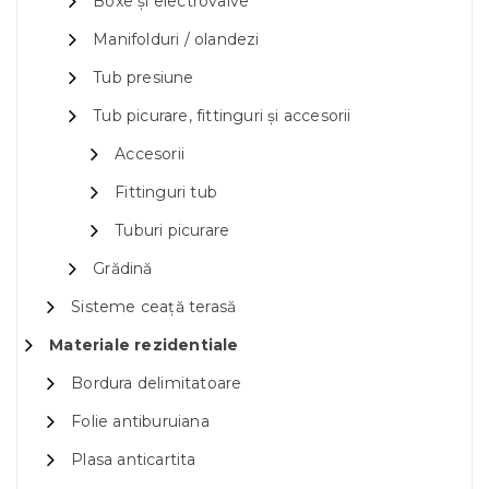
Boxe și electrovalve
Manifolduri / olandezi
Tub presiune
Tub picurare, fittinguri și accesorii
Accesorii
Fittinguri tub
Tuburi picurare
Grădină
Sisteme ceață terasă
Materiale rezidentiale
Bordura delimitatoare
Folie antiburuiana
Plasa anticartita