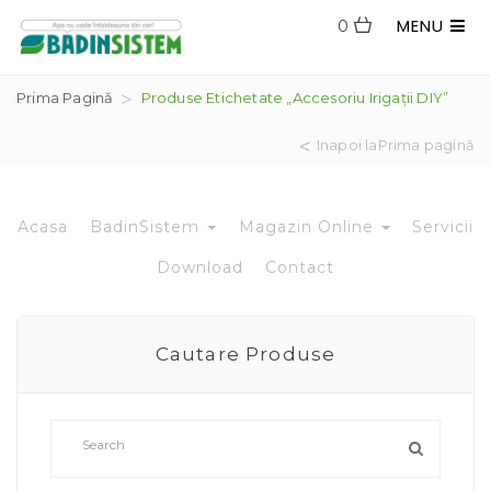
MENU
0
Prima Pagină
Produse Etichetate „accesoriu Irigații DIY”
Inapoi laPrima pagină
Acasa
BadinSistem
Magazin Online
Servicii
Download
Contact
Cautare Produse