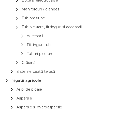
Boxe și electrovalve
Manifolduri / olandezi
Tub presiune
Tub picurare, fittinguri și accesorii
Accesorii
Fittinguri tub
Tuburi picurare
Grădină
Sisteme ceață terasă
Irigatii agricole
Aripi de ploaie
Aspersie
Aspersie si microaspersie