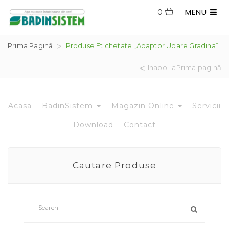
MENU
0
Prima Pagină
Produse Etichetate „adaptor Udare Gradina”
Inapoi laPrima pagină
Acasa
BadinSistem
Magazin Online
Servicii
Download
Contact
Cautare Produse