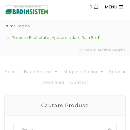
MENU
0
Prima Pagină
Produse Etichetate „ajustare Udare Rain Bird”
Inapoi laPrima pagină
Acasa
BadinSistem
Magazin Online
Servicii
Download
Contact
Cautare Produse