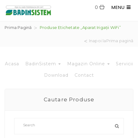
MENU
0
Prima Pagină
Produse Etichetate „aparat Irigații WiFi”
Inapoi laPrima pagină
Acasa
BadinSistem
Magazin Online
Servicii
Download
Contact
Cautare Produse