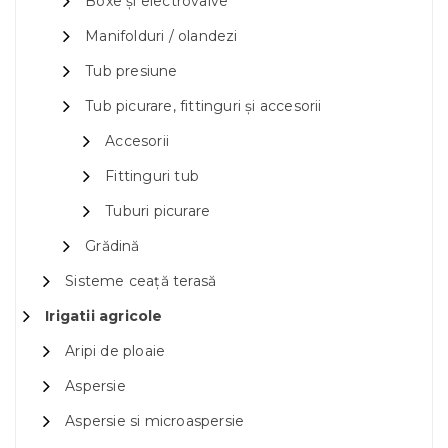
Boxe și electrovalve
Manifolduri / olandezi
Tub presiune
Tub picurare, fittinguri și accesorii
Accesorii
Fittinguri tub
Tuburi picurare
Grădină
Sisteme ceață terasă
Irigatii agricole
Aripi de ploaie
Aspersie
Aspersie si microaspersie