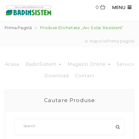
MENU
0
Prima Pagină
Produse Etichetate „arc Solar Rezistent”
Inapoi laPrima pagină
Acasa
BadinSistem
Magazin Online
Servicii
Download
Contact
Cautare Produse