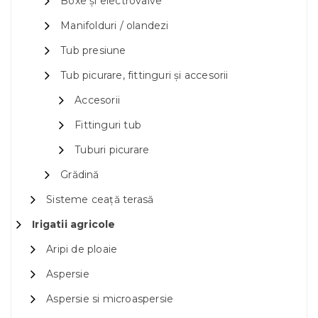
Boxe și electrovalve
Manifolduri / olandezi
Tub presiune
Tub picurare, fittinguri și accesorii
Accesorii
Fittinguri tub
Tuburi picurare
Grădină
Sisteme ceață terasă
Irigatii agricole
Aripi de ploaie
Aspersie
Aspersie si microaspersie