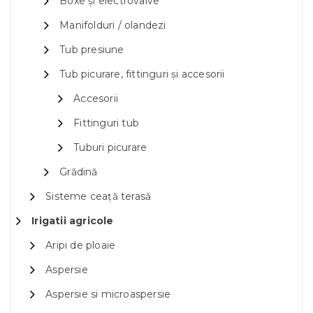
Boxe și electrovalve
Manifolduri / olandezi
Tub presiune
Tub picurare, fittinguri și accesorii
Accesorii
Fittinguri tub
Tuburi picurare
Grădină
Sisteme ceață terasă
Irigatii agricole
Aripi de ploaie
Aspersie
Aspersie si microaspersie