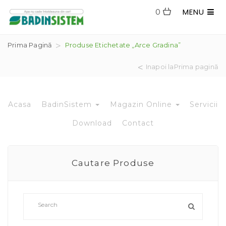
MENU
0
Prima Pagină
Produse Etichetate „arce Gradina”
Inapoi laPrima pagină
Acasa
BadinSistem
Magazin Online
Servicii
Download
Contact
Cautare Produse