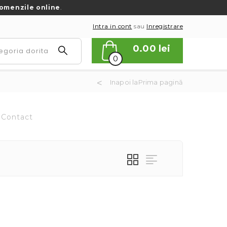
omenzile online
.
Intra in cont
sau
Inregistrare
0.00
lei
0
Inapoi laPrima pagină
Contact