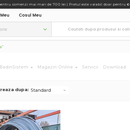
pentru comenzi mai mari de 700 lei | Pretul este valabil doar pentru
c
 Meu
Cosul Meu
e”
BadinSistem
Magazin Online
Servicii
Download
treaza dupa: