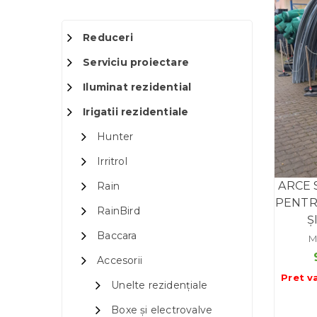
Reduceri
Serviciu proiectare
Iluminat rezidential
Irigatii rezidentiale
Hunter
Irritrol
ARCE 
Rain
PENTRU
RainBird
Ș
Baccara
M
Accesorii
Pret v
Unelte rezidențiale
Boxe și electrovalve