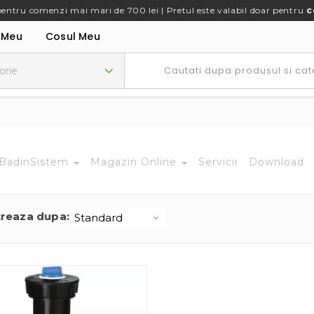
pentru comenzi mai mari de 700 lei | Pretul este valabil doar pentru
c
 Meu
Cosul Meu
BadinSistem
Magazin Online
Servicii
Download
treaza dupa: