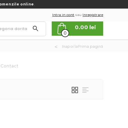
omenzile online
.
Intra in cont
sau
Inregistrare
0.00
lei
0
Inapoi laPrima pagină
Contact