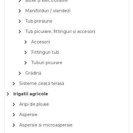
Boxe și electrovalve
Manifolduri / olandezi
Tub presiune
Tub picurare, fittinguri și accesorii
Accesorii
Fittinguri tub
Tuburi picurare
Grădină
Sisteme ceață terasă
Irigatii agricole
Aripi de ploaie
Aspersie
Aspersie si microaspersie