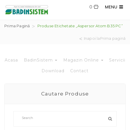
MENU
0
Prima Pagină
Produse Etichetate „aspersor Atom B35 PC”
Inapoi laPrima pagină
Acasa
BadinSistem
Magazin Online
Servicii
Download
Contact
Cautare Produse