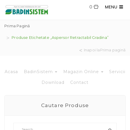
MENU
0
Prima Pagină
Produse Etichetate „aspersor Retractabil Gradina”
Inapoi laPrima pagină
Acasa
BadinSistem
Magazin Online
Servicii
Download
Contact
Cautare Produse