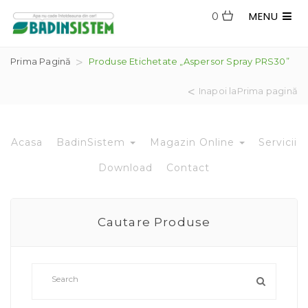
MENU
0
Prima Pagină
Produse Etichetate „aspersor Spray PRS30”
Inapoi laPrima pagină
Acasa
BadinSistem
Magazin Online
Servicii
Download
Contact
Cautare Produse