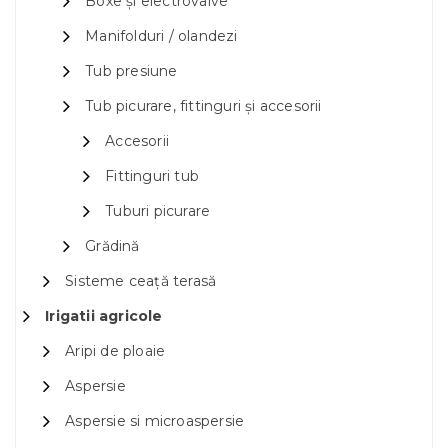
Boxe și electrovalve
Manifolduri / olandezi
Tub presiune
Tub picurare, fittinguri și accesorii
Accesorii
Fittinguri tub
Tuburi picurare
Grădină
Sisteme ceață terasă
Irigatii agricole
Aripi de ploaie
Aspersie
Aspersie si microaspersie