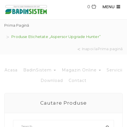
MENU
0
Prima Pagină
Produse Etichetate „aspersor Upgrade Hunter”
Inapoi laPrima pagină
Acasa
BadinSistem
Magazin Online
Servicii
Download
Contact
Cautare Produse