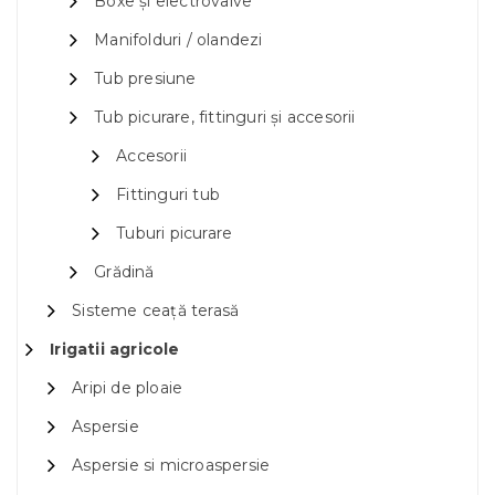
Boxe și electrovalve
Manifolduri / olandezi
Tub presiune
Tub picurare, fittinguri și accesorii
Accesorii
Fittinguri tub
Tuburi picurare
Grădină
Sisteme ceață terasă
Irigatii agricole
Aripi de ploaie
Aspersie
Aspersie si microaspersie