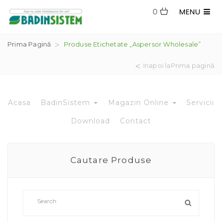
MENU
0
Prima Pagină
Produse Etichetate „aspersor Wholesale”
Inapoi laPrima pagină
Acasa
BadinSistem
Magazin Online
Servicii
Download
Contact
Cautare Produse