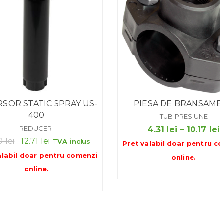
SOR STATIC SPRAY US-
PIESA DE BRANSAM
400
TUB PRESIUNE
REDUCERI
4.31
lei
–
10.17
lei
Prețul
Prețul
00
lei
12.71
lei
TVA inclus
Pret valabil doar pentru
c
inițial
curent
alabil doar pentru
comenzi
online
.
a
este:
online
.
fost:
12.71 lei.
18.00 lei.