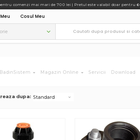
pentru comenzi mai mari de 700 lei | Pretul este valabil doar pentru
c
 Meu
Cosul Meu
BadinSistem
Magazin Online
Servicii
Download
treaza dupa: