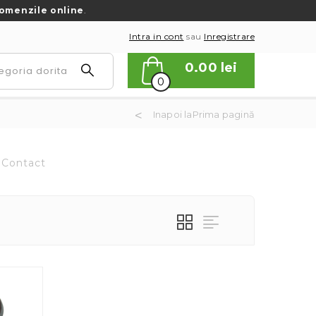
omenzile online
.
Intra in cont
sau
Inregistrare
0.00
lei
0
Inapoi laPrima pagină
Contact