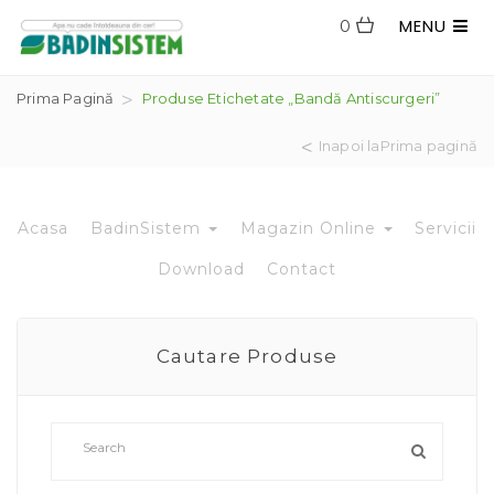
MENU
0
Prima Pagină
Produse Etichetate „bandă Antiscurgeri”
Inapoi laPrima pagină
Acasa
BadinSistem
Magazin Online
Servicii
Download
Contact
Cautare Produse