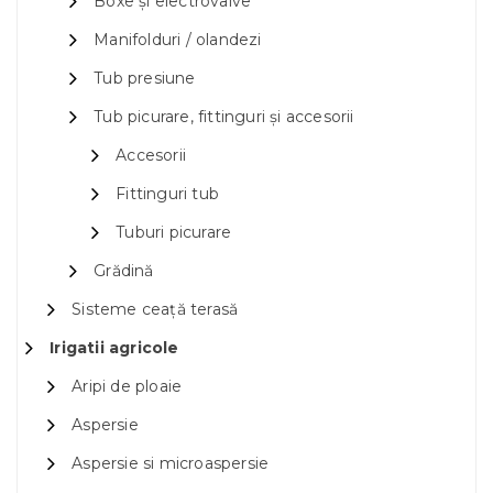
Boxe și electrovalve
Manifolduri / olandezi
Tub presiune
Tub picurare, fittinguri și accesorii
Accesorii
Fittinguri tub
Tuburi picurare
Grădină
Sisteme ceață terasă
Irigatii agricole
Aripi de ploaie
Aspersie
Aspersie si microaspersie