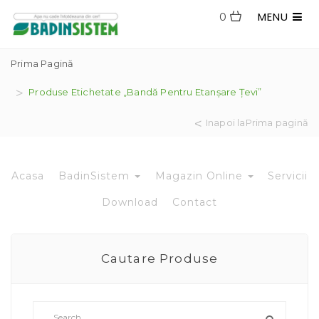
MENU
0
Prima Pagină
Produse Etichetate „bandă Pentru Etanșare Țevi”
Inapoi laPrima pagină
Acasa
BadinSistem
Magazin Online
Servicii
Download
Contact
Cautare Produse