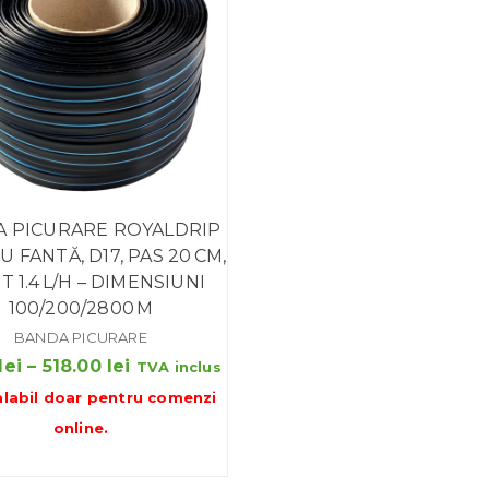
 PICURARE ROYALDRIP
CU FANTĂ, D17, PAS 20 CM,
T 1.4 L/H – DIMENSIUNI
100/200/2800 M
BANDA PICURARE
Interval
lei
–
518.00
lei
TVA inclus
de
alabil doar pentru
comenzi
prețuri:
online
.
26.00 lei
până