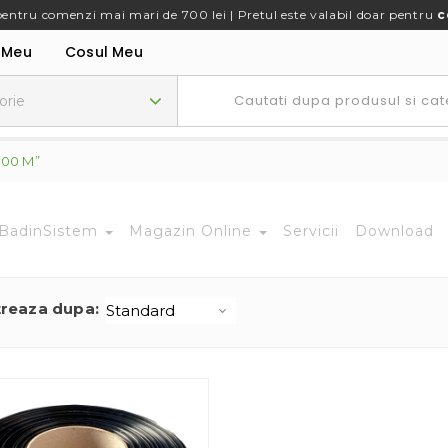
pentru comenzi mai mari de 700 lei | Pretul este valabil doar pentru
c
 Meu
Cosul Meu
100 M”
BadinSistem
Magazin Online
Servicii
Download
treaza dupa: