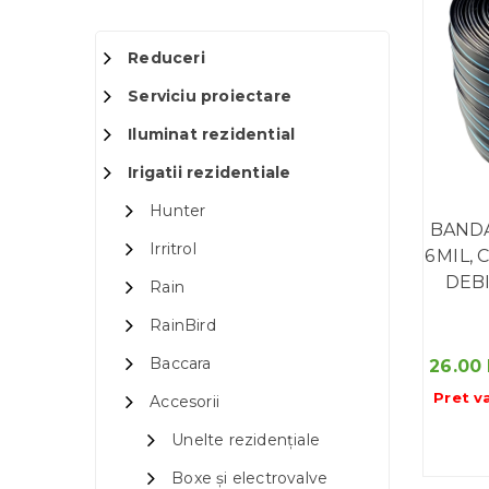
Reduceri
Serviciu proiectare
Iluminat rezidential
Irigatii rezidentiale
Hunter
BANDA
Irritrol
6 MIL, 
DEBI
Rain
RainBird
Baccara
26.00
Pret v
Accesorii
Unelte rezidențiale
Boxe și electrovalve