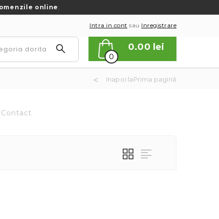
omenzile online
.
Intra in cont
sau
Inregistrare
0.00
lei
0
Inapoi laPrima pagină
Contact