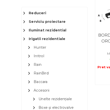
Reduceri
Serviciu proiectare
Iluminat rezidential
BORD
Irigatii rezidentiale
ORG
Hunter
M
Irritrol
Rain
Pret v
RainBird
Baccara
Accesorii
Unelte rezidențiale
Boxe și electrovalve