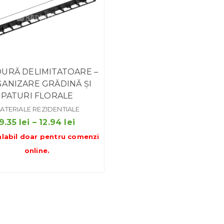
URĂ DELIMITATOARE –
ANIZARE GRĂDINĂ ȘI
PATURI FLORALE
ATERIALE REZIDENTIALE
Interval
9.35
lei
–
12.94
lei
de
alabil doar pentru
comenzi
prețuri:
online
.
9.35 lei
până
la
12.94 lei