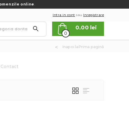
omenzile online
.
Intra in cont
sau
Inregistrare
0.00
lei
0
Inapoi laPrima pagină
Contact