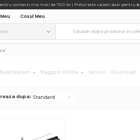
pentru comenzi mai mari de 700 lei | Pretul este valabil doar pentru
c
 Meu
Cosul Meu
ara”
BadinSistem
Magazin Online
Servicii
Download
treaza dupa: