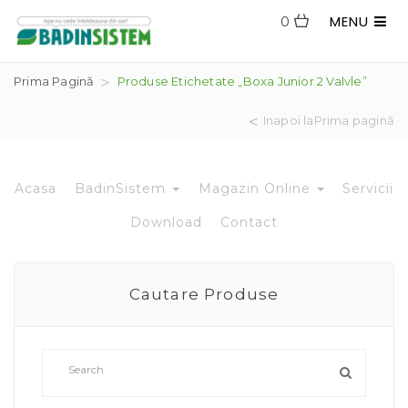
MENU
0
Prima Pagină
Produse Etichetate „boxa Junior 2 Valvle”
Inapoi laPrima pagină
Acasa
BadinSistem
Magazin Online
Servicii
Download
Contact
Cautare Produse