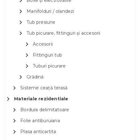
Boxe și electrovalve
Manifolduri / olandezi
Tub presiune
Tub picurare, fittinguri și accesorii
Accesorii
Fittinguri tub
Tuburi picurare
Grădină
Sisteme ceață terasă
Materiale rezidentiale
Bordura delimitatoare
Folie antiburuiana
Plasa anticartita