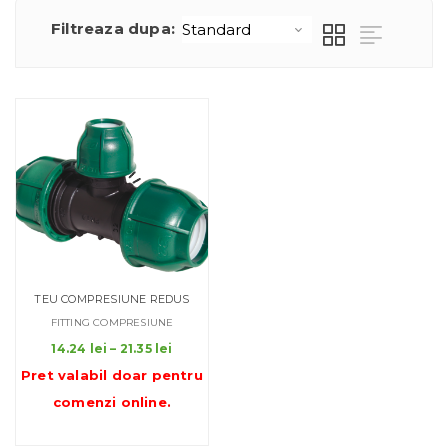
Filtreaza dupa:
TEU COMPRESIUNE REDUS
FITTING COMPRESIUNE
Interval
14.24
lei
–
21.35
lei
de
Pret valabil doar pentru
prețuri:
comenzi online
.
14.24 lei
până