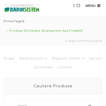
MENU
0
Prima Pagină
Produse Etichetate „branșament Apă Potabilă”
Inapoi laPrima pagină
Acasa
BadinSistem
Magazin Online
Servicii
Download
Contact
Cautare Produse